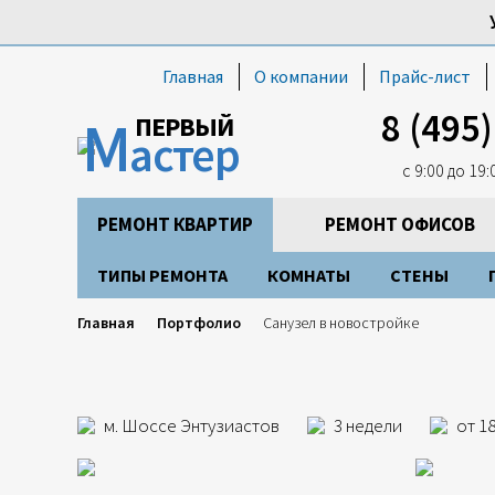
Главная
О компании
Прайс-лист
8 (495
М
ПЕРВЫЙ
астер
с 9:00 до 19
РЕМОНТ КВАРТИР
РЕМОНТ ОФИСОВ
ТИПЫ РЕМОНТА
КОМНАТЫ
СТЕНЫ
Главная
Портфолио
Санузел в новостройке
м. Шоссе Энтузиастов
3 недели
от 1