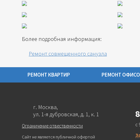
Более подробная информация:
Ремонт совмещенного санузла
РЕМОНТ КВАРТИР
РЕМОНТ ОФИСО
г. Москва,
8
ул. 1-я дубровская, д. 1, к. 1
с 
Ограничение отвественности
З
Сайт не является публичной офертой