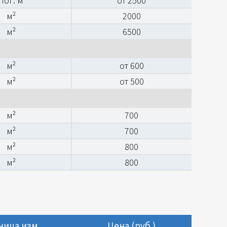
пог. м
от 2500
м²
2000
м²
6500
м²
от 600
м²
от 500
м²
700
м²
700
м²
800
м²
800
ница изм.
Цена (руб.)