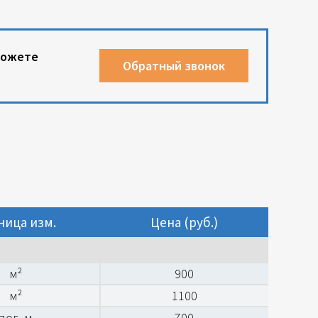
можете
Обратный звонок
ница изм.
Цена (руб.)
м²
900
м²
1100
пог. м
700