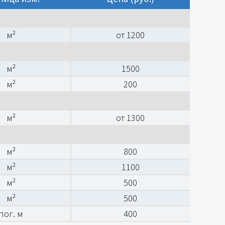
м²
от 1200
м²
1500
м²
200
м²
от 1300
м²
800
м²
1100
м²
500
м²
500
пог. м
400