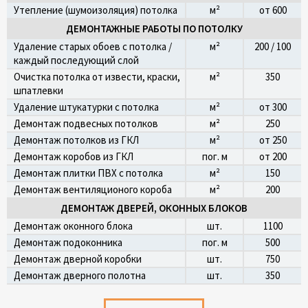
Утепление (шумоизоляция) потолка
м²
от 600
ДЕМОНТАЖНЫЕ РАБОТЫ ПО ПОТОЛКУ
Удаление старых обоев с потолка /
м²
200 / 100
каждый последующий слой
Очистка потолка от извести, краски,
м²
350
шпатлевки
Удаление штукатурки с потолка
м²
от 300
Демонтаж подвесных потолков
м²
250
Демонтаж потолков из ГКЛ
м²
от 250
Демонтаж коробов из ГКЛ
пог. м
от 200
Демонтаж плитки ПВХ с потолка
м²
150
Демонтаж вентиляционого короба
м²
200
ДЕМОНТАЖ ДВЕРЕЙ, ОКОННЫХ БЛОКОВ
Демонтаж оконного блока
шт.
1100
Демонтаж подоконника
пог. м
500
Демонтаж дверной коробки
шт.
750
Демонтаж дверного полотна
шт.
350