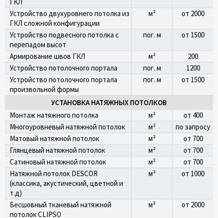
ГКЛ
Устройство двухуровнего потолка из
м²
от 2000
ГКЛ сложной конфигурации
Устройство подвесного потолка с
пог. м
от 1500
перепадом высот
Армирование швов ГКЛ
м²
200
Устройство потолочного портала
пог. м
1200
Устройство потолочного портала
пог. м
от 1500
произвольной формы
УСТАНОВКА НАТЯЖНЫХ ПОТОЛКОВ
Монтаж натяжного потолка
м²
от 400
Многоуровневый натяжной потолок
м²
по запросу
Матовый натяжной потолок
м²
от 700
Глянцевый натяжной потолок
м²
от 700
Сатиновый натяжной потолок
м²
от 700
Натяжной потолок DESCOR
м²
от 1000
(классика, акустический, цветной и
т.д)
Бесшовный тканевый натяжной
м²
от 2000
потолок CLIPSO