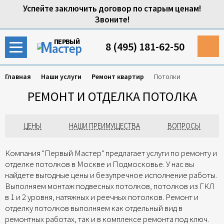
Успейте заключить договор по старым ценам!
Звоните!
М
ПЕРВЫЙ
8 (495) 181-62-50
астер
Главная
Наши услуги
Ремонт квартир
Потолки
РЕМОНТ И ОТДЕЛКА ПОТОЛКА
ЦЕНЫ
НАШИ ПРЕИМУЩЕСТВА
ВОПРОСЫ
Компания "Первый Мастер" предлагает услуги по ремонту и
отделке потолков в Москве и Подмосковье. У нас вы
найдете выгодные цены и безупречное исполнение работы.
Выполняем монтаж подвесных потолков, потолков из ГКЛ
в 1 и 2 уровня, натяжных и реечных потолков. Ремонт и
отделку потолков выполняем как отдельный вид в
ремонтных работах, так и в комплексе ремонта под ключ.