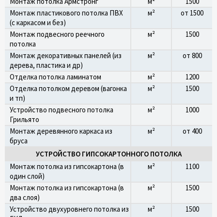
Монтаж потолка Армстронг
м²
1500
Монтаж пластикового потолка ПВХ
м²
от 1500
(с каркасом и без)
Монтаж подвесного реечного
м²
1500
потолка
Монтаж декоративных панелей (из
м²
от 800
дерева, пластика и др)
Отделка потолка ламинатом
м²
1200
Отделка потолком деревом (вагонка
м²
1500
и тп)
Устройство подвесного потолка
м²
1000
Грильято
Монтаж деревянного каркаса из
м²
от 400
бруса
УСТРОЙСТВО ГИПСОКАРТОННОГО ПОТОЛКА
Монтаж потолка из гипсокартона (в
м²
1100
один слой)
Монтаж потолка из гипсокартона (в
м²
1500
два слоя)
Устройство двухуровнего потолка из
м²
1500