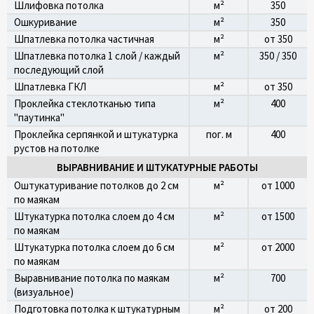
Шлифовка потолка
м²
350
Ошкуривание
м²
350
Шпатлевка потолка частичная
м²
от 350
Шпатлевка потолка 1 слой / каждый
м²
350 / 350
последующий слой
Шпатлевка ГКЛ
м²
от 350
Проклейка стеклотканью типа
м²
400
"паутинка"
Проклейка серпянкой и штукатурка
пог. м
400
рустов на потолке
ВЫРАВНИВАНИЕ И ШТУКАТУРНЫЕ РАБОТЫ
Оштукатуривание потолков до 2 см
м²
от 1000
по маякам
Штукатурка потолка слоем до 4 см
м²
от 1500
по маякам
Штукатурка потолка слоем до 6 см
м²
от 2000
по маякам
Выравнивание потолка по маякам
м²
700
(визуальное)
Подготовка потолка к штукатурным
м²
от 200