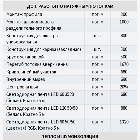
ДОП. РАБОТЫ ПО НАТЯЖНЫМ ПОТОЛКАМ
Монтаж профиля
пог. м
300
Монтаж алюминиевого
пог. м
1000
разделительного профиля
Конструкция для люстры
шт.
800
универсальная
Конструкция для карнза (закладная)
шт.
500
Брус с установкой
пог. м
500
Перегиб потолка вверх / вниз
пог. м
1670
Криволинейный участок
пог. м
680
Внутренний вырез
пог. м
690
Центровка шва
пог. м
20%
Светодиодная лента LED 60 3528
пог. м
680
(белая). Кратно 5 м.
Светодиодная лента LED 120 50/50
пог. м
880
(белая). Кратно 5 м.
Светодиодная лента LED 60 50/50
пог. м
1320
(цветная) RGB. Кратно 5 м.
ТЕПЛО И ШУМОИЗОЛЯЦИЯ