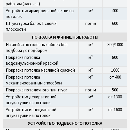
работам (насечка)
Устройство армировочной сетки на
м²
400
потолок
Штукатурка балок 1 слой 3
пог. м
600
плоскости
ПОКРАСКА И ФИНИШНЫЕ РАБОТЫ
Наклейка потолочных обоев без
м²
800/1000
подбора / с подбором
Покраска потолка
м²
800
водоэмульсионной краской
Покраска потолка масляной краской
м²
1000
Покраска потолка
м²
от 400
механизированным способом
Покраска потолочного плинтуса
пог. м
500
Устройство декоративной
м²
от 1300
штукатурки на потолок
Устройство венецианской
м²
от 1600
штукатурки на потолок
УСТРОЙСТВО ПОДВЕСНОГО ПОТОЛКА