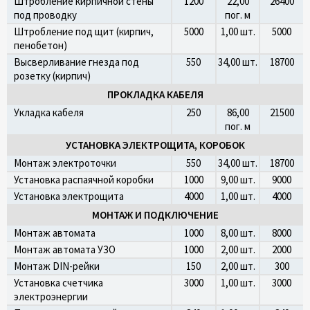
Штробление кирпичной стены
1200
22,00
26400
под проводку
пог. м
Штробление под щит (кирпич,
5000
1,00 шт.
5000
пенобетон)
Высверливание гнезда под
550
34,00 шт.
18700
розетку (кирпич)
ПРОКЛАДКА КАБЕЛЯ
Укладка кабеля
250
86,00
21500
пог. м
УСТАНОВКА ЭЛЕКТРОЩИТА, КОРОБОК
Монтаж электроточки
550
34,00 шт.
18700
Установка распаячной коробки
1000
9,00 шт.
9000
Установка электрощита
4000
1,00 шт.
4000
МОНТАЖ И ПОДКЛЮЧЕНИЕ
Монтаж автомата
1000
8,00 шт.
8000
Монтаж автомата УЗО
1000
2,00 шт.
2000
Монтаж DIN-рейки
150
2,00 шт.
300
Установка счетчика
3000
1,00 шт.
3000
электроэнергии