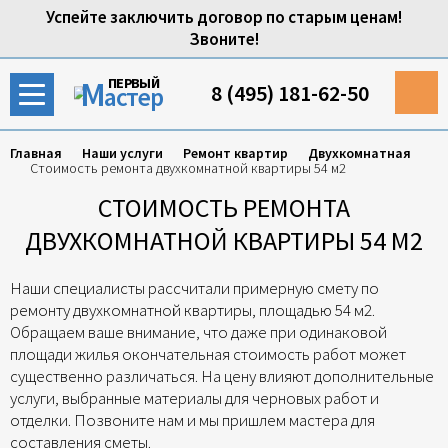
Успейте заключить договор по старым ценам!
Звоните!
М
ПЕРВЫЙ
8 (495) 181-62-50
астер
Главная
Наши услуги
Ремонт квартир
Двухкомнатная
Стоимость ремонта двухкомнатной квартиры 54 м2
СТОИМОСТЬ РЕМОНТА
ДВУХКОМНАТНОЙ КВАРТИРЫ 54 М2
Наши специалисты рассчитали примерную смету по
ремонту двухкомнатной квартиры, площадью 54 м2.
Обращаем ваше внимание, что даже при одинаковой
площади жилья окончательная стоимость работ может
существенно различаться. На цену влияют дополнительные
услуги, выбранные материалы для черновых работ и
отделки. Позвоните нам и мы пришлем мастера для
составления сметы.